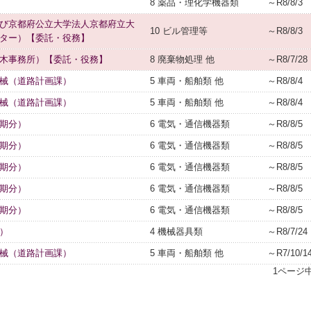
8 薬品・理化学機器類
～R8/8/3
び京都府公立大学法人京都府立大
10 ビル管理等
～R8/8/3
ター）【委託・役務】
木事務所）【委託・役務】
8 廃棄物処理 他
～R8/7/28
械（道路計画課）
5 車両・船舶類 他
～R8/8/4
械（道路計画課）
5 車両・船舶類 他
～R8/8/4
期分）
6 電気・通信機器類
～R8/8/5
期分）
6 電気・通信機器類
～R8/8/5
期分）
6 電気・通信機器類
～R8/8/5
期分）
6 電気・通信機器類
～R8/8/5
期分）
6 電気・通信機器類
～R8/8/5
）
4 機械器具類
～R8/7/24
械（道路計画課）
5 車両・船舶類 他
～R7/10/1
1ページ中 