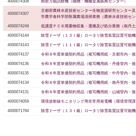
4000074308
精密万能試験機（織物・機械金属振興センター）
京都府農林水産技術センター生物資源研究センター及
4000074307
学農学食科学部附属農場清掃業務（農林水産技術セン
4000074249
低濃度ＰＣＢ廃棄物収集・運搬及び処分業務（南丹土
4000074144
除雪ドーザ（１３ｔ級）ロータリ除雪装置設置可能機
4000074143
除雪ドーザ（１１ｔ級）ロータリ除雪装置設置可能機
4000074137
令和８年度単価契約用品（複写機用紙・京都市内・後
4000074136
令和８年度単価契約用品（複写機用紙・丹後管内・後
4000074135
令和８年度単価契約用品（複写機用紙・中丹管内・後
4000074134
令和８年度単価契約用品（複写機用紙・南丹管内・後
4000074131
令和８年度単価契約用品（複写機用紙・山城管内・後
4000074059
環境放射線モニタリング用非常用発電機（環境管理課
4000071784
除雪ドーザ（１３ｔ級）ロータリ除雪装置設置可能機