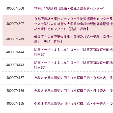
4000074308
精密万能試験機（織物・機械金属振興センター）
京都府農林水産技術センター生物資源研究センター及
4000074307
公立大学法人京都府立大学農学食科学部附属農場清掃
林水産技術センター）【委託・役務】
低濃度ＰＣＢ廃棄物収集・運搬及び処分業務（南丹土
4000074249
所）【委託・役務】
除雪ドーザ（１３ｔ級）ロータリ除雪装置設置可能機
4000074144
計画課）
除雪ドーザ（１１ｔ級）ロータリ除雪装置設置可能機
4000074143
計画課）
4000074137
令和８年度単価契約用品（複写機用紙・京都市内・後
4000074136
令和８年度単価契約用品（複写機用紙・丹後管内・後
4000074135
令和８年度単価契約用品（複写機用紙・中丹管内・後